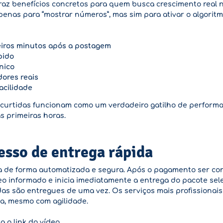
az benefícios concretos para quem busca crescimento real n
penas para “mostrar números”, mas sim para ativar o algorit
iros minutos após a postagem
pido
nico
dores reais
facilidade
 curtidas funcionam como um verdadeiro gatilho de performa
 primeiras horas.
sso de entrega rápida
eita de forma automatizada e segura. Após o pagamento ser c
vídeo informado e inicia imediatamente a entrega do pacote sel
idas são entregues de uma vez. Os serviços mais profissionai
ma, mesmo com agilidade.
a o link do vídeo