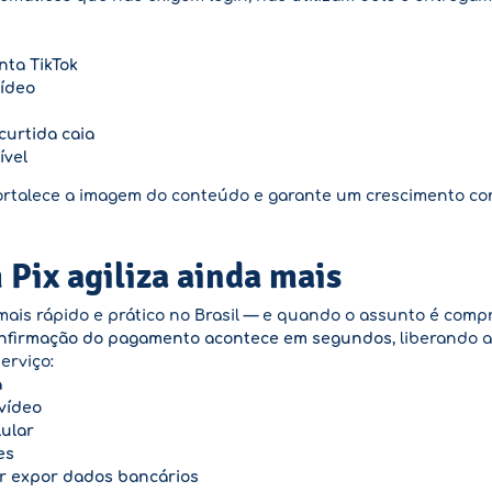
nta TikTok
vídeo
curtida caia
ível
 fortalece a imagem do conteúdo e garante um crescimento con
Pix agiliza ainda mais
is rápido e prático no Brasil — e quando o assunto é compra
onfirmação do pagamento acontece em segundos
, liberando
erviço:
a
vídeo
lular
es
r expor dados bancários