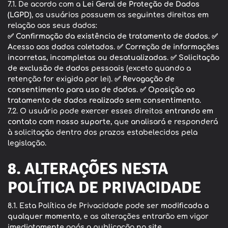
7.1. De acordo com a
Lei Geral de Proteção de Dados
(LGPD)
, os usuários possuem os seguintes direitos em
relação aos seus dados:
✅
Confirmação da existência de tratamento de dados
. ✅
Acesso aos dados coletados
. ✅
Correção de informações
incorretas, incompletas ou desatualizadas
. ✅
Solicitação
de exclusão de dados pessoais
(exceto quando a
retenção for exigida por lei). ✅
Revogação de
consentimento para uso de dados
. ✅
Oposição ao
tratamento de dados realizado sem consentimento
.
7.2. O usuário pode exercer esses direitos
entrando em
contato com nosso suporte
, que analisará e responderá
à solicitação dentro dos prazos estabelecidos pela
legislação.
8. ALTERAÇÕES NESTA
POLÍTICA DE PRIVACIDADE
8.1. Esta Política de Privacidade pode ser
modificada a
qualquer momento
, e as alterações entrarão em vigor
imediatamente após a publicação no site.