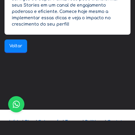
seus Stories em um canal de engajamento
poderoso e eficiente. Comece hoje mesmo a
implementar essas dicas e veja o impacto no
crescimento do seu perfil!
Voltar
Início
|
Blog
|
Sobre-nós
|
Termos
|
Politicas
|
Contato
© Copyright. todos os direitos reservados. MEGA FAMA -
2014 - 2026