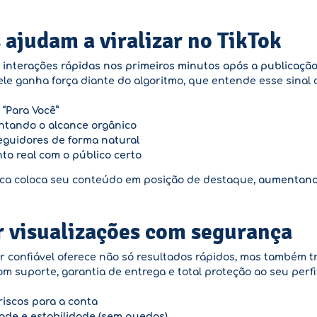
 ajudam a viralizar no TikTok
m
interações rápidas nos primeiros minutos após a publicaçã
, ele ganha força diante do algoritmo, que entende esse sina
“Para Você”
ntando o alcance orgânico
eguidores de forma natural
to real com o público certo
ica coloca seu conteúdo em posição de destaque,
aumentando
r visualizações com segurança
 confiável oferece não só resultados rápidos, mas também
t
suporte, garantia de entrega e total proteção ao seu perfil
riscos para a conta
ade e estabilidade (sem quedas)