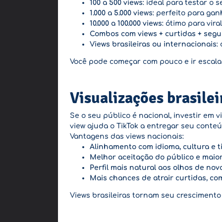
100 a 500 views
: ideal para testar o 
1.000 a 5.000 views
: perfeito para ga
10.000 a 100.000 views
: ótimo para vi
Combos com views + curtidas + segu
Views brasileiras ou internacionais
:
Você pode começar com pouco e ir escal
Visualizações brasile
Se o seu público é nacional, investir em 
view ajuda o TikTok a entregar seu conte
Vantagens das views nacionais:
Alinhamento com idioma, cultura e 
Melhor aceitação do público e maio
Perfil mais natural aos olhos de nov
Mais chances de atrair curtidas, co
Views brasileiras tornam seu crescimento