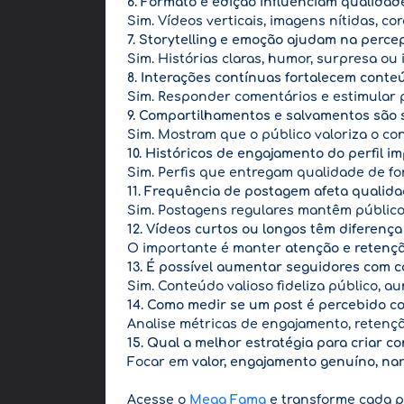
6. Formato e edição influenciam qualidad
Sim. Vídeos verticais, imagens nítidas, c
7. Storytelling e emoção ajudam na perc
Sim. Histórias claras, humor, surpresa o
8. Interações contínuas fortalecem cont
Sim. Responder comentários e estimular 
9. Compartilhamentos e salvamentos são 
Sim. Mostram que o público valoriza o con
10. Históricos de engajamento do perfil 
Sim. Perfis que entregam qualidade de fo
11. Frequência de postagem afeta qualid
Sim. Postagens regulares mantêm público 
12. Vídeos curtos ou longos têm diferenç
O importante é manter
atenção e retenç
13. É possível aumentar seguidores com 
Sim. Conteúdo valioso fideliza público, 
14. Como medir se um post é percebido c
Analise métricas de engajamento, retenç
15. Qual a melhor estratégia para criar 
Focar em
valor, engajamento genuíno, nar
Acesse o
Mega Fama
e transforme cada p