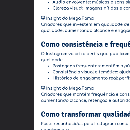
Áudio envolvente:
músicas e sons si
Clareza visual:
imagens nítidas e cor
💡 Insight do Mega Fama:
Criadores que investem em
qualidade de 
qualidade, aumentando alcance e engaja
Como consistência e frequ
O Instagram valoriza perfis que
publicam
qualidade.
Postagens frequentes:
mantêm o púb
Consistência visual e temática:
ajuda
Histórico de engajamento real:
perfi
💡 Insight do Mega Fama:
Criadores que mantêm
frequência e cons
aumentando alcance, retenção e autoridad
Como transformar qualidad
Posts reconhecidos pelo Instagram como
engajamento
.