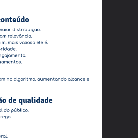
 conteúdo
aior distribuição.
am relevância.
, mais valioso ele é.
oridade.
ngajamento.
lhamentos.
m no algoritmo, aumentando alcance e
ão de qualidade
l do público.
rega.
ral.