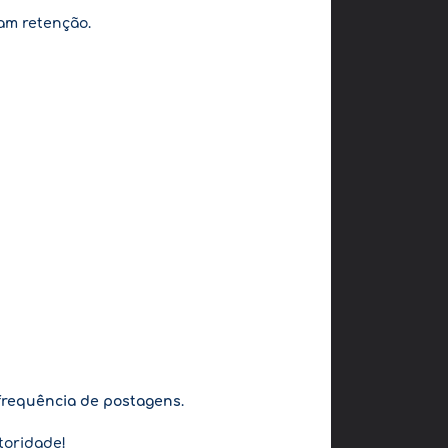
tam retenção.
e frequência de postagens
.
toridade!