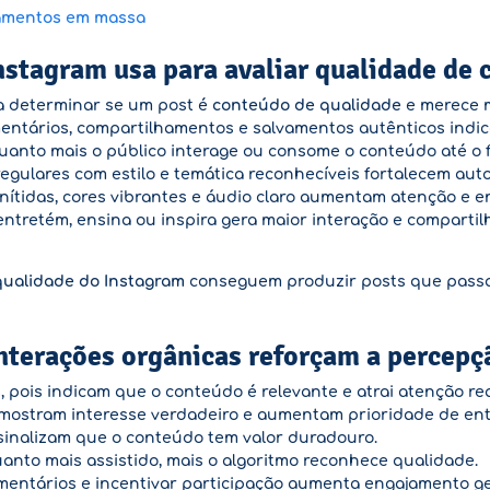
hamentos em massa
Instagram usa para avaliar qualidade de
ra determinar se um post é
conteúdo de qualidade
e merece m
entários, compartilhamentos e salvamentos autênticos indic
anto mais o público interage ou consome o conteúdo até o fim
egulares com estilo e temática reconhecíveis fortalecem aut
ítidas, cores vibrantes e áudio claro aumentam atenção e e
tretém, ensina ou inspira gera maior interação e comparti
 qualidade do Instagram
conseguem produzir posts que passa
nterações orgânicas reforçam a percepç
s
, pois indicam que o conteúdo é relevante e atrai atenção rea
mostram interesse verdadeiro e aumentam prioridade de ent
inalizam que o conteúdo tem valor duradouro.
anto mais assistido, mais o algoritmo reconhece qualidade.
entários e incentivar participação aumenta engajamento ge