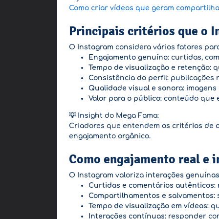
Como criar vídeos que geram compartil
Principais critérios que o 
O Instagram considera vários fatores pa
Engajamento genuíno:
curtidas, com
Tempo de visualização e retenção:
qu
Consistência do perfil:
publicações r
Qualidade visual e sonora:
imagens n
Valor para o público:
conteúdo que en
💡 Insight do Mega Fama:
Criadores que entendem
os critérios de
engajamento orgânico.
Como engajamento real e i
O Instagram valoriza
interações genuína
Curtidas e comentários autênticos:
Compartilhamentos e salvamentos:
s
Tempo de visualização em vídeos:
qu
Interações contínuas:
responder com