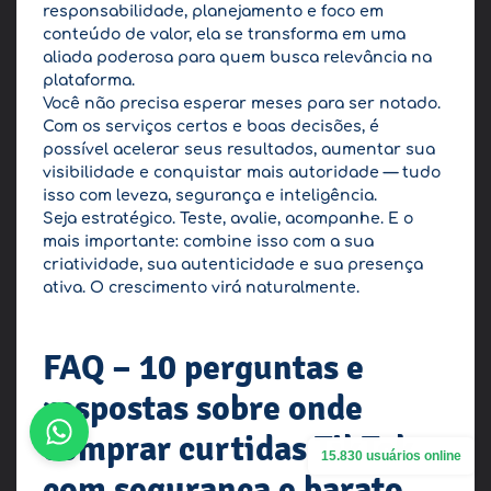
responsabilidade, planejamento e foco em
conteúdo de valor, ela se transforma em uma
aliada poderosa para quem busca relevância na
plataforma.
Você não precisa esperar meses para ser notado.
Com os serviços certos e boas decisões, é
possível acelerar seus resultados, aumentar sua
visibilidade e conquistar mais autoridade — tudo
isso com leveza, segurança e inteligência.
Seja estratégico. Teste, avalie, acompanhe. E o
mais importante: combine isso com a sua
criatividade, sua autenticidade e sua presença
ativa. O crescimento virá naturalmente.
FAQ – 10 perguntas e
respostas sobre onde
comprar curtidas TikTok
15.830 usuários online
com segurança e barato