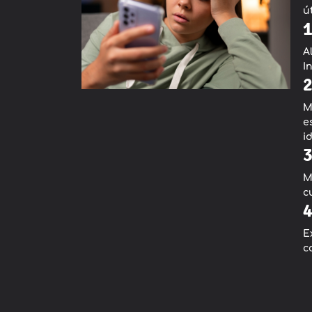
ú
1
A
I
2
M
e
i
3
M
c
4
E
c