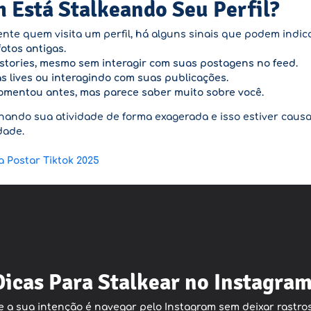
 Está Stalkeando Seu Perfil?
te quem visita um perfil, há alguns sinais que podem indic
otos antigas.
 stories, mesmo sem interagir com suas postagens no feed.
s lives ou interagindo com suas publicações.
entou antes, mas parece saber muito sobre você.
ando sua atividade de forma exagerada e isso estiver causa
dade.
 Postar Tiktok 2025
Dicas Para Stalkear no Instagra
e a sua intenção é navegar pelo Instagram sem deixar rastro