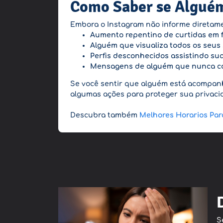
Como Saber se Alguém
Embora o Instagram não informe diretamen
Aumento repentino de curtidas em f
Alguém que visualiza todos os seus
Perfis desconhecidos assistindo sua
Mensagens de alguém que nunca com
Se você sentir que alguém está acompanh
algumas ações para proteger sua privaci
Descubra também
Melhores Horarios Para
S