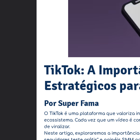
TikTok: A Impor
Estratégicos pa
Por Super Fama
O
TikTok
é uma plataforma que valoriza int
ecossistema. Cada vez que um vídeo é com
de viralizar.
Neste artigo, exploraremos a importânci
seguidores teste grátis"
e
painéis SMM
po