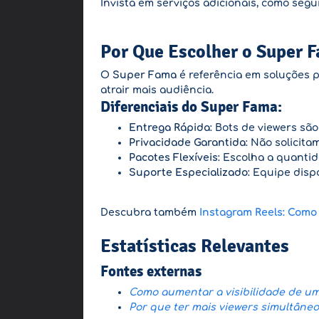
Invista em serviços adicionais, como segu
Por Que Escolher o Super 
O
Super Fama
é referência em soluções p
atrair mais audiência.
Diferenciais do Super Fama:
Entrega Rápida
: Bots de viewers sã
Privacidade Garantida
: Não solicit
Pacotes Flexíveis
: Escolha a quanti
Suporte Especializado
: Equipe disp
Descubra também
Instagram Reels: Como
Estatísticas Relevantes
Fontes externas
Como aumentar a visibilidade de uma
Por que ter mais viewers simultâne