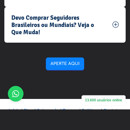
Devo Comprar Seguidores
Brasileiros ou Mundiais? Veja o
Que Muda!
APERTE AQUI
13.600 usuários online
Início
|
Blog
|
Sobre-nós
|
Termos
|
Politicas
|
Contato
© Copyright. todos os direitos reservados. MEGA FAMA -
2014 - 2026