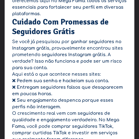
oferecemos aqui no
Mega Fama
:
todos os serviços
essenciais para fortalecer seu perfil em diversas
plataformas
.
Cuidado Com Promessas de
Seguidores Grátis
Se você já pesquisou por
ganhar seguidores no
Instagram grátis
, provavelmente encontrou sites
prometendo
seguidores Instagram grátis
. A
verdade?
Isso não funciona e pode ser um risco
para sua conta
.
Aqui está o que acontece nesses sites:
❌
Pedem sua senha e hackeiam sua conta.
❌
Entregam seguidores falsos que desaparecem
em poucas horas.
❌
Seu engajamento despenca porque esses
perfis não interagem.
O crescimento real vem com
seguidores de
qualidade e engajamento verdadeiro
. No
Mega
Fama
, você pode
comprar seguidores TikTok
,
comprar curtidas TikTok
e investir em
serviços