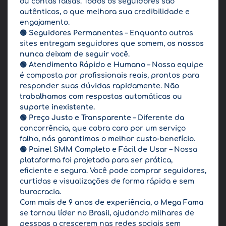
ou contas falsas. Todos os seguidores são
autênticos, o que melhora sua credibilidade e
engajamento.
🟢
Seguidores Permanentes
– Enquanto outros
sites entregam seguidores que somem,
os nossos
nunca deixam de seguir você
.
🟢
Atendimento Rápido e Humano
– Nossa equipe
é composta por profissionais reais, prontos para
responder suas dúvidas rapidamente.
Não
trabalhamos com respostas automáticas ou
suporte inexistente.
🟢
Preço Justo e Transparente
– Diferente da
concorrência, que cobra caro por um serviço
falho,
nós garantimos o melhor custo-benefício
.
🟢
Painel SMM Completo e Fácil de Usar
– Nossa
plataforma foi projetada para ser prática,
eficiente e segura. Você pode comprar seguidores,
curtidas e visualizações de forma rápida e sem
burocracia.
Com
mais de 9 anos de experiência
, o
Mega Fama
se tornou
líder no Brasil
, ajudando milhares de
pessoas a crescerem nas redes sociais sem