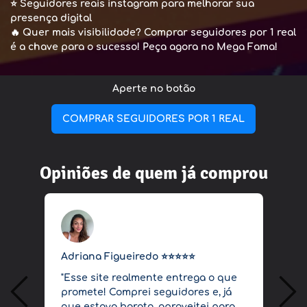
⭐
Seguidores reais instagram para melhorar sua
presença digital
🔥
Quer mais visibilidade? Comprar seguidores por 1 real
é a chave para o sucesso! Peça agora no Mega Fama!
Aperte no botão
COMPRAR SEGUIDORES POR 1 REAL
Opiniões de quem já comprou
Adriana Figueiredo ⭐⭐⭐⭐⭐
R
"Esse site realmente entrega o que
"
promete! Comprei seguidores e, já
c
que estava barato, aproveitei para
s