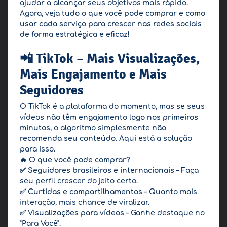
ajudar a alcançar seus objetivos mais rápido.
Agora, veja
tudo o que você pode comprar e como
usar cada serviço para crescer nas redes sociais
de forma estratégica e eficaz!
📲 TikTok – Mais Visualizações,
Mais Engajamento e Mais
Seguidores
O TikTok é a plataforma do momento, mas se seus
vídeos
não têm engajamento logo nos primeiros
minutos
, o algoritmo simplesmente
não
recomenda seu conteúdo
. Aqui está a solução
para isso.
🔥
O que você pode comprar?
✅
Seguidores brasileiros e internacionais
– Faça
seu perfil crescer do jeito certo.
✅
Curtidas e compartilhamentos
– Quanto mais
interação, mais chance de viralizar.
✅
Visualizações para vídeos
– Ganhe destaque no
"Para Você".