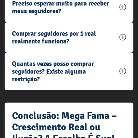
Preciso esperar muito para receber
meus seguidores?
Comprar seguidores por 1 real
realmente funciona?
Quantas vezes posso comprar
seguidores? Existe alguma
restrição?
Conclusão: Mega Fama –
Crescimento Real ou