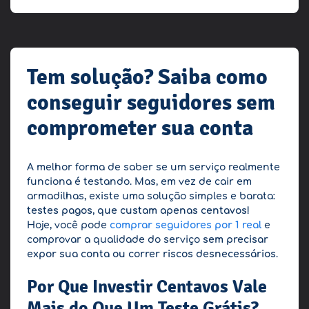
Tem solução? Saiba como
conseguir seguidores sem
comprometer sua conta
A melhor forma de saber se um serviço realmente
funciona é testando. Mas, em vez de cair em
armadilhas, existe uma solução simples e barata:
testes pagos, que custam apenas centavos!
Hoje, você pode
comprar seguidores por 1 real
e
comprovar a qualidade do serviço
sem precisar
expor sua conta ou correr riscos desnecessários
.
Por Que Investir Centavos Vale
Mais do Que Um Teste Grátis?