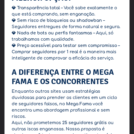
💎
Transparência total
– Você sabe exatamente o
que está comprando, sem enganação.
💎
Sem risco de bloqueios ou shadowban
–
Seguidores entregues de forma natural e segura.
💎
Nada de bots ou perfis fantasmas
– Aqui, só
trabalhamos com qualidade.
💎
Preço acessível para testar sem compromisso
–
Comprar seguidores por 1 real
é a maneira mais
inteligente de comprovar a eficácia do serviço.
A DIFERENÇA ENTRE O MEGA
FAMA E OS CONCORRENTES
Enquanto outros sites usam estratégias
duvidosas para prender os clientes em um ciclo
de seguidores falsos, no
Mega Fama
você
encontra uma abordagem profissional e sem
riscos.
Aqui, não prometemos
25 seguidores grátis
ou
outras iscas enganosas. Nossa proposta é