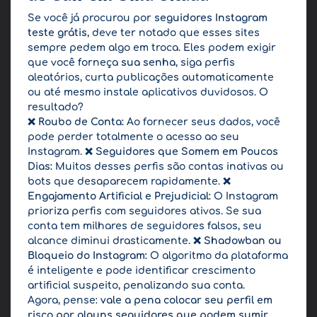
Se você já procurou por
seguidores Instagram
teste grátis
, deve ter notado que esses sites
sempre pedem algo em troca. Eles podem exigir
que você forneça
sua senha
, siga perfis
aleatórios, curta publicações automaticamente
ou até mesmo instale aplicativos duvidosos. O
resultado?
❌
Roubo de Conta:
Ao fornecer seus dados, você
pode perder totalmente o acesso ao seu
Instagram. ❌
Seguidores que Somem em Poucos
Dias:
Muitos desses perfis são contas inativas ou
bots que desaparecem rapidamente. ❌
Engajamento Artificial e Prejudicial:
O Instagram
prioriza perfis com seguidores ativos. Se sua
conta tem milhares de seguidores falsos, seu
alcance diminui drasticamente. ❌
Shadowban ou
Bloqueio do Instagram:
O algoritmo da plataforma
é inteligente e pode identificar crescimento
artificial suspeito, penalizando sua conta.
Agora, pense:
vale a pena colocar seu perfil em
risco por alguns seguidores que podem sumir