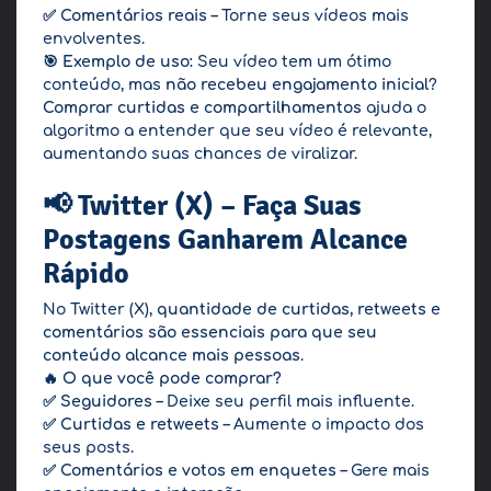
✅
Comentários reais
– Torne seus vídeos mais
envolventes.
🎯
Exemplo de uso:
Seu vídeo tem um ótimo
conteúdo, mas
não recebeu engajamento inicial
?
Comprar curtidas e compartilhamentos
ajuda o
algoritmo a entender que seu vídeo é relevante,
aumentando suas chances de viralizar.
📢 Twitter (X) – Faça Suas
Postagens Ganharem Alcance
Rápido
No Twitter (X),
quantidade de curtidas, retweets e
comentários são essenciais para que seu
conteúdo alcance mais pessoas
.
🔥
O que você pode comprar?
✅
Seguidores
– Deixe seu perfil mais influente.
✅
Curtidas e retweets
– Aumente o impacto dos
seus posts.
✅
Comentários e votos em enquetes
– Gere mais