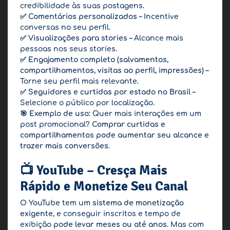
credibilidade às suas postagens.
✅
Comentários personalizados
– Incentive
conversas no seu perfil.
✅
Visualizações para stories
– Alcance mais
pessoas nos seus stories.
✅
Engajamento completo (salvamentos,
compartilhamentos, visitas ao perfil, impressões)
–
Torne seu perfil mais relevante.
✅
Seguidores e curtidas por estado no Brasil
–
Selecione o público por localização.
🎯
Exemplo de uso:
Quer mais interações em um
post promocional?
Comprar curtidas e
compartilhamentos pode aumentar seu alcance e
trazer mais conversões
.
📺 YouTube – Cresça Mais
Rápido e Monetize Seu Canal
O YouTube tem um
sistema de monetização
exigente
, e conseguir inscritos e tempo de
exibição
pode levar meses ou até anos
. Mas com