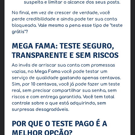
suspeita e limitar o alcance dos seus posts.
No final, em vez de crescer de verdade, você
perde credibilidade e ainda pode ter sua conta
bloqueada.
Vale mesmo a pena esse tipo de "teste
grátis"?
MEGA FAMA: TESTE SEGURO,
TRANSPARENTE E SEM RISCOS
Ao invés de arriscar sua conta com promessas
vazias, no
Mega Fama
você pode testar um
serviço de qualidade
gastando apenas centavos
.
Sim, por
10 centavos
, você já pode fazer um teste
real, sem precisar compartilhar sua senha, sem
riscos e com entrega garantida.
Você tem total
controle sobre o que está adquirindo, sem
surpresas desagradáveis.
POR QUE O TESTE PAGO É A
MELHOR OPÇÃO?