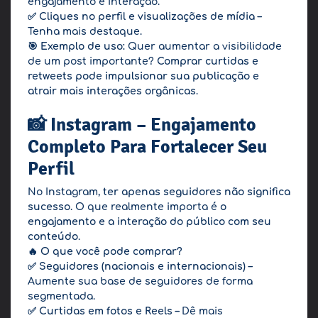
engajamento e interação.
✅
Cliques no perfil e visualizações de mídia
–
Tenha mais destaque.
🎯
Exemplo de uso:
Quer aumentar a visibilidade
de um post importante?
Comprar curtidas e
retweets pode impulsionar sua publicação e
atrair mais interações orgânicas
.
📸 Instagram – Engajamento
Completo Para Fortalecer Seu
Perfil
No Instagram,
ter apenas seguidores não significa
sucesso
. O que realmente importa é
o
engajamento e a interação do público com seu
conteúdo
.
🔥
O que você pode comprar?
✅
Seguidores (nacionais e internacionais)
–
Aumente sua base de seguidores de forma
segmentada.
✅
Curtidas em fotos e Reels
– Dê mais