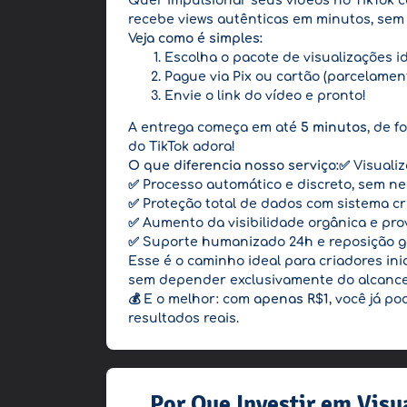
Quer impulsionar seus vídeos no TikTok c
recebe views autênticas em minutos, sem
Veja como é simples:
Escolha o pacote de visualizações id
Pague via Pix ou cartão (parcelament
Envie o link do vídeo e pronto!
A entrega começa em até
5 minutos
, de 
do TikTok adora!
O que diferencia nosso serviço:
✅ Visualiz
✅ Processo automático e discreto, sem ne
✅ Proteção total de dados com sistema c
✅ Aumento da visibilidade orgânica e pro
✅ Suporte humanizado 24h e reposição g
Esse é o caminho ideal para criadores in
sem depender exclusivamente do alcance
💰 E o melhor: com
apenas R$1
, você já p
resultados reais.
Por Que Investir em Visu