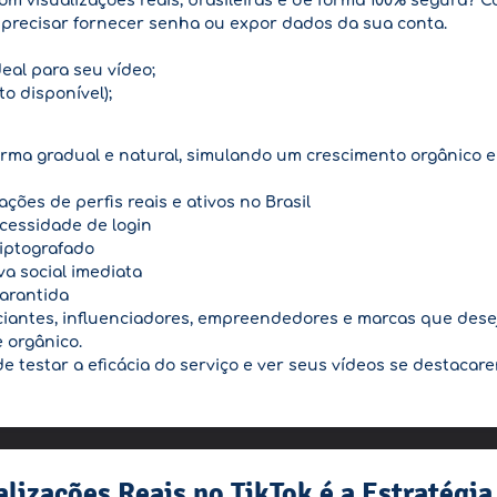
om visualizações reais, brasileiras e de forma 100% segura?
 precisar fornecer senha ou expor dados da sua conta.
eal para seu vídeo;
o disponível);
forma gradual e natural, simulando um crescimento orgânico e 
ações de perfis reais e ativos no Brasil
cessidade de login
riptografado
va social imediata
arantida
iciantes, influenciadores, empreendedores e marcas que dese
 orgânico.
ode testar a eficácia do serviço e ver seus vídeos se destaca
alizações Reais no TikTok é a Estratégia