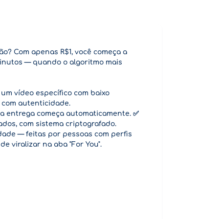
ção? Com apenas R$1, você começa a
 minutos — quando o algoritmo mais
um vídeo específico com baixo
r com autenticidade.
 e a entrega começa automaticamente. ✅
ados, com sistema criptografado.
rdade — feitas por pessoas com perfis
e viralizar na aba "For You".