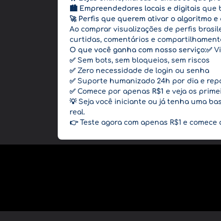
🏙️
Empreendedores locais e digitais
que b
🚀
Perfis que querem ativar o algoritmo e
Ao comprar visualizações de perfis brasil
curtidas, comentários e compartilhamento
O que você ganha com nosso serviço:
✅ V
✅ Sem bots, sem bloqueios, sem riscos
✅ Zero necessidade de login ou senha
✅ Suporte humanizado 24h por dia e rep
✅ Comece por apenas
R$1
e veja os prime
💡 Seja você iniciante ou já tenha uma b
real.
👉 Teste agora com apenas R$1 e comece a