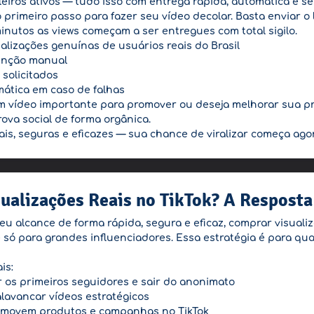
ileiros ativos — tudo isso com entrega rápida, automática e s
o primeiro passo para fazer seu vídeo decolar. Basta enviar o
inutos as views começam a ser entregues com total sigilo.
alizações genuínas de usuários reais do Brasil
venção manual
solicitados
ática em caso de falhas
m vídeo importante para promover ou deseja melhorar sua pre
ova social de forma orgânica.
ais, seguras e eficazes — sua chance de viralizar começa ago
alizações Reais no TikTok? A Resposta
eu alcance de forma rápida, segura e eficaz, comprar visual
 só para grandes influenciadores. Essa estratégia é para qua
is:
 os primeiros seguidores e sair do anonimato
avancar vídeos estratégicos
movem produtos e campanhas no TikTok