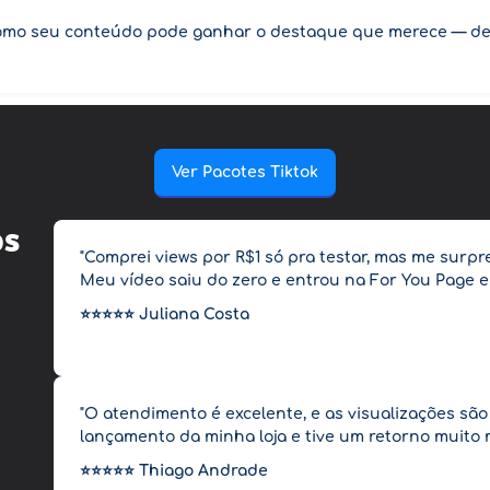
como seu conteúdo pode ganhar o destaque que merece — de 
Ver Pacotes Tiktok
os
"Comprei views por R$1 só pra testar, mas me surpr
Meu vídeo saiu do zero e entrou na For You Page 
⭐️⭐️⭐️⭐️⭐️
Juliana Costa
"O atendimento é excelente, e as visualizações sã
lançamento da minha loja e tive um retorno muito 
⭐️⭐️⭐️⭐️⭐️
Thiago Andrade