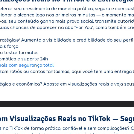
elerar seu crescimento de maneira prática, segura e com cust
lsionar o alcance logo nos primeiros minutos — o momento mai
ivos, seu conteúdo ganha mais prova social, transmite autor
uas chances de aparecer na aba "For You", como também cria 
ratégia:
✅ Aumenta a visibilidade e credibilidade do seu perfi
is força
u testar formatos
tomática e suporte 24h
eais com segurança total
lizam robôs ou contas fantasmas, aqui você tem uma entrega l
tégica e econômica? Aposte em visualizações reais e veja s
m Visualizações Reais no TikTok — Segu
no TikTok de forma prática, confiável e sem complicações? 