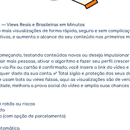
 — Views Reais e Brasileiras em Minutos
 mais visualizações de forma rápida, segura e sem complica
os ativos, e aumenta o alcance do seu conteúdo nos primeiros
começando, testando conteúdos novos ou deseja impulsionar 
ir mais pessoas, ativar o algoritmo e fazer seu perfil cresce
via Pix ou cartão é confirmado, você insere o link do vídeo
uer dado da sua conta. ✅ Total sigilo e proteção dos seus d
e usam bots ou views falsas, aqui as visualizações são de ve
idade, melhora a prova social do vídeo e amplia suas chances d
m robôs ou riscos
ada
o (com opção de parcelamento)
utomática