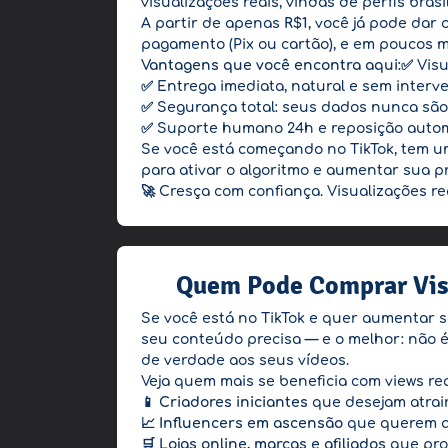
visualizações reais, vindas de perfis bras
A partir de apenas
R$1
, você já pode dar 
pagamento (Pix ou cartão), e em poucos m
Vantagens que você encontra aqui:
✅ Visu
✅ Entrega imediata, natural e sem inter
✅ Segurança total: seus dados nunca são 
✅ Suporte humano 24h e reposição autom
Se você está começando no TikTok, tem u
para ativar o algoritmo e aumentar sua pr
🚀 Cresça com confiança. Visualizações re
Quem Pode Comprar Visu
Se você está no TikTok e quer aumentar s
seu conteúdo precisa — e o melhor: não é
de verdade aos seus vídeos.
Veja quem mais se beneficia com views rea
📱
Criadores iniciantes
que desejam atrair
📈
Influencers em ascensão
que querem al
🛒
Lojas online, marcas e afiliados
que pro