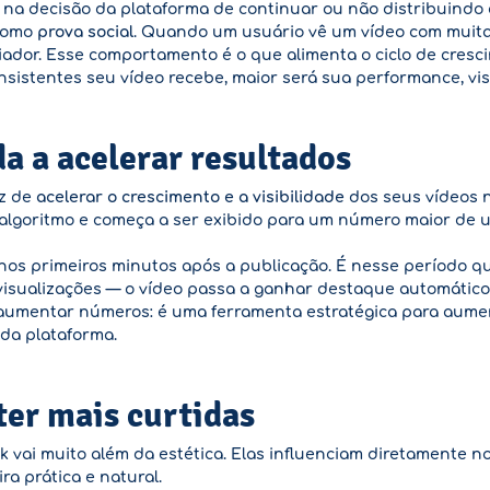
 na decisão da plataforma de continuar ou não distribuindo 
 como
prova social
. Quando um usuário vê um vídeo com muitas 
 criador. Esse comportamento é o que alimenta o ciclo de cresc
nsistentes seu vídeo recebe, maior será sua performance, visi
a a acelerar resultados
az de
acelerar o crescimento e a visibilidade
dos seus vídeos n
o algoritmo e começa a ser exibido para um número maior de
os primeiros minutos após a publicação. É nesse período que 
 visualizações — o vídeo passa a ganhar destaque automático 
 aumentar números: é uma ferramenta estratégica para aumen
da plataforma.
ter mais curtidas
ok vai muito além da estética. Elas influenciam diretament
ra prática e natural.