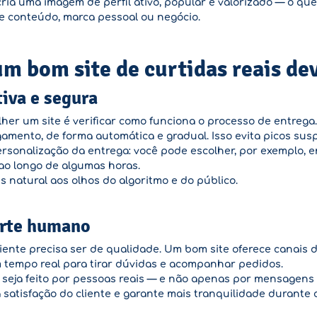
 cria uma imagem de perfil ativo, popular e valorizado — o q
de conteúdo, marca pessoal ou negócio.
m bom site de curtidas reais dev
iva e segura
er um site é verificar como funciona o processo de entrega.
amento, de forma automática e gradual. Isso evita picos sus
ersonalização da entrega: você pode escolher, por exemplo, e
ao longo de algumas horas.
s natural aos olhos do algoritmo e do público.
orte humano
liente precisa ser de qualidade. Um bom site oferece canais d
tempo real para tirar dúvidas e acompanhar pedidos.
eja feito por pessoas reais — e não apenas por mensagens a
satisfação do cliente e garante mais tranquilidade durante 