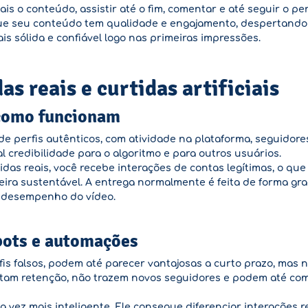
is o conteúdo, assistir até o fim, comentar e até seguir o perf
que seu conteúdo tem qualidade e engajamento, despertando 
s sólida e confiável logo nas primeiras impressões.
as reais e curtidas artificiais
 como funcionam
e perfis autênticos, com atividade na plataforma, seguidores
 credibilidade para o algoritmo e para outros usuários.
idas reais, você recebe interações de contas legítimas, o qu
neira sustentável. A entrega normalmente é feita de forma g
o desempenho do vídeo.
 bots e automações
erfis falsos, podem até parecer vantajosas a curto prazo, mas
am retenção, não trazem novos seguidores e podem até com
da vez mais inteligente. Ele consegue diferenciar interações